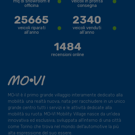
•
•
mq di showroom e
veicoli in pronta
officina
consegna
25665
2340
•
•
veicoli riparati
veicoli venduti
all'anno
all'anno
1484
recensioni online
MO•VI è il primo grande villaggio interamente dedicato alla
mobilità: una realtà nuova, nata per racchiudere in un unico
grande centro tutti i servizi e le attività dedicate alla
mobilità su ruota. MO•VI Mobility Village nasce da un’idea
innovativa ed esclusiva, sviluppata all’interno di una città
come Torino che trova nel mondo dell’automotive la più
alta espressione del suo essere.