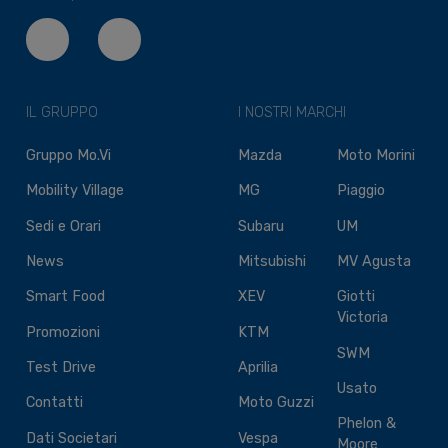
IL GRUPPO
I NOSTRI MARCHI
Gruppo Mo.Vi
Mazda
Moto Morini
Mobility Village
MG
Piaggio
Sedi e Orari
Subaru
UM
News
Mitsubishi
MV Agusta
Smart Food
XEV
Giotti
Victoria
Promozioni
KTM
SWM
Test Drive
Aprilia
Usato
Contatti
Moto Guzzi
Phelon &
Dati Societari
Vespa
Moore