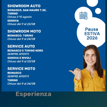
Perché scegliere Mo.Vi?
Il Tuo Centro della Mobilità a
Torino
e
Genova
MO•VI
(Mobility Village) nasce con l'obiettivo
di creare un
grande centro commerciale
della mobilità
, che offre ad automobilisti e
motociclisti un universo di
servizi di alta
qualità
all’interno di un’unica, grande
struttura.
Qualità
Cortesia
Esperienza